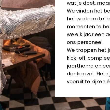
wat je doet, maar
We vinden het bel
het werk om te l
momenten te bel
we elk jaar een 
ons personeel.

We trappen het j
kick-off, complee
jaarthema en een
denken zet. Het z
vooruit te kijken