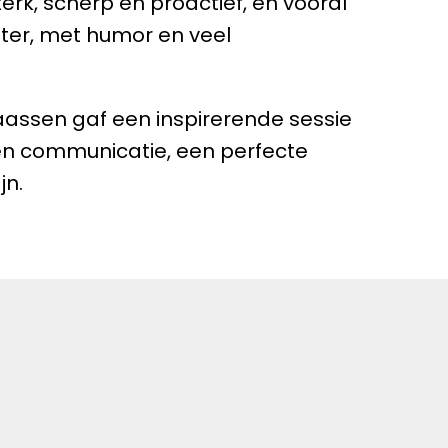
erk, scherp en proactief, en vooral 
er, met humor en veel 
assen gaf een inspirerende sessie 
 en communicatie, een perfecte 
jn.