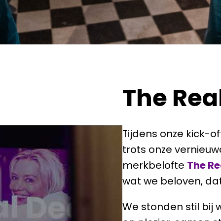
The Rea
Tijdens onze kick-o
trots onze vernieuw
merkbelofte 
The Re
wat we beloven, dat
We stonden stil bij