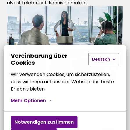
alvast telefonisch kennis te maken.
Vereinbarung über
Deutsch
Cookies
Wir verwenden Cookies, um sicherzustellen, 
dass wir Ihnen auf unserer Website das beste 
Erlebnis bieten.
In gesprek.
Mehr Optionen
We nodigen je uit voor een of meerdere 
gesprekken om jou nog beter te leren kennen en 
dieper in te gaan op de functie.
Notwendigen zustimmen