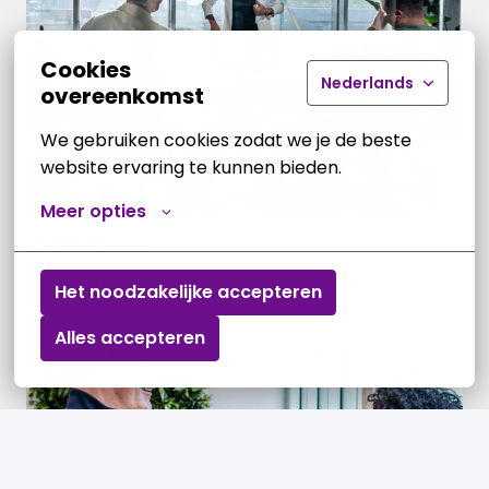
Cookies
Nederlands
overeenkomst
We gebruiken cookies zodat we je de beste 
website ervaring te kunnen bieden.
Meer opties
In gesprek.
We nodigen je uit voor een of meerdere 
Het noodzakelijke accepteren
gesprekken om jou nog beter te leren kennen en 
dieper in te gaan op de functie.
Alles accepteren