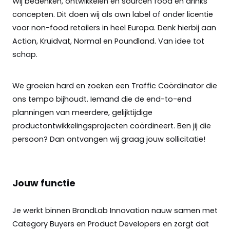
Wij bedenken, ontwikkelen en sourcen food en drinks
concepten. Dit doen wij als own label of onder licentie
voor non-food retailers in heel Europa. Denk hierbij aan
Action, Kruidvat, Normal en Poundland. Van idee tot
schap.
We groeien hard en zoeken een Traff
ic Coördinator die
ons tempo bijhoudt. Iemand die de end-to-end
planningen van meerdere
,
gelijktijdige
productontwikkelingsprojecten coördineert. Ben jij die
persoon? Dan ontvangen wij graag jouw sollicitatie!
Jouw functie
Je werkt binnen BrandLab Innovation nauw samen met
Category Buyers en Product Developers en zorgt dat