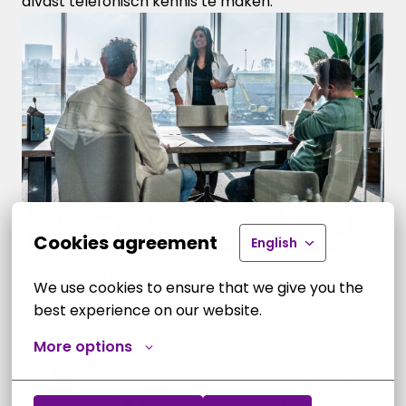
alvast telefonisch kennis te maken.
Cookies agreement
English
In gesprek.
We use cookies to ensure that we give you the 
We nodigen je uit voor een of meerdere 
best experience on our website.
gesprekken om jou nog beter te leren kennen en 
More options
dieper in te gaan op de functie.