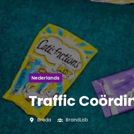
Nederlands
Traffic Coördi
Breda
BrandLab