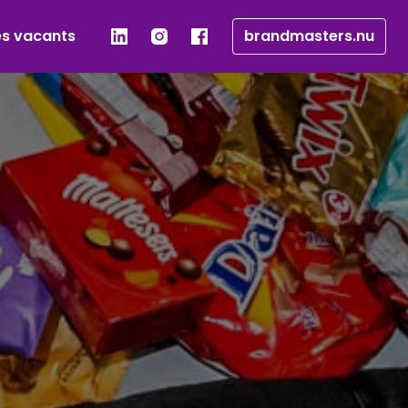
es vacants
brandmasters.nu